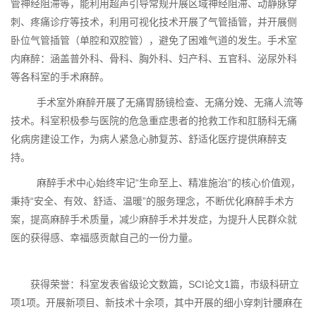
管神经阻滞等，能利用超声引导常规开展区域神经阻滞、动静脉穿
刺、疼痛诊疗等技术，利用可视化技术开展了气管插管，并开展侧
卧位气管插管（单腔和双腔管），避免了困难气道的发生。手术室
内麻醉：涵盖普外科、骨科、胸外科、妇产科、五官科、泌尿外科
等各科室的手术麻醉。
手术室外麻醉开展了无痛胃肠镜检查、无痛分娩、无痛人流等
技术。科室积极参与医院的危急重症患者的抢救工作和肛肠科无痛
化病房建设工作，为病人紧急心肺复苏、舒适化医疗提供麻醉支
持。
麻醉手术中心始终牢记
“生命至上、精准施治”的核心价值观，
秉持“安全、有效、舒适、温暖”的服务理念，不断优化麻醉手术方
案，提高麻醉手术质量，减少麻醉手术并发症，为提升人民群众就
医的获得感、幸福感贡献自己的一份力量。
获得荣誉：
科室发表省级论文数篇，
SCI
论文
1
篇，市级科研立
项
1
项。开展新项目、新技术十余项，其中开展的细小穿刺针腰麻在