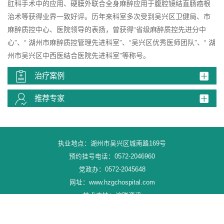
肛科手术中的应用、硬膜外联合全身麻醉应用于腹腔镜结直肠癌根
治术等获得业界一致好评。历年来科室多次受到吴兴区卫健局、市
麻醉质控中心、医院领导的表扬，曾获得“省级麻醉质控先进分中
心”、“ 湖州市麻醉质控管理先进科室”、“吴兴区优秀医师团队”、“ 湖
州市吴兴区中西医结合医院先进科室”等称号。
治疗案例
推荐专家
执业地点：湖州市吴兴区城南路169号
预约挂号电话：0572-2046960
党政办：0572-2045648
网址：
www.hzgchospital.com
技术支持：谊联资讯