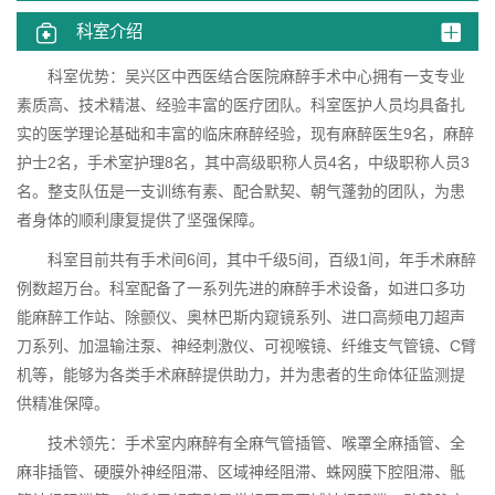
科室介绍
科室优势：吴兴区中西医结合医院麻醉手术中心拥有一支专业
素质高、技术精湛、经验丰富的医疗团队。科室医护人员均具备扎
实的医学理论基础和丰富的临床麻醉经验，现有麻醉医生9名，麻醉
护士2名，手术室护理8名，其中高级职称人员4名，中级职称人员3
名。整支队伍是一支训练有素、配合默契、朝气蓬勃的团队，为患
者身体的顺利康复提供了坚强保障。
科室目前共有手术间
6
间，其中千级
5
间，百级
1
间，年手术麻醉
例数超万台。科室配备了一系列先进的麻醉手术设备，如进口多功
能麻醉工作站、除颤仪、奥林巴斯内窥镜系列、进口高频电刀超声
刀系列、加温输注泵、神经刺激仪、可视喉镜、纤维支气管镜、
C
臂
机等，能够为各类手术麻醉提供助力，并为患者的生命体征监测提
供精准保障。
技术领先：
手术室内麻醉有全麻气管插管、喉罩全麻插管、全
麻非插管、硬膜外神经阻滞、区域神经阻滞、蛛网膜下腔阻滞、骶