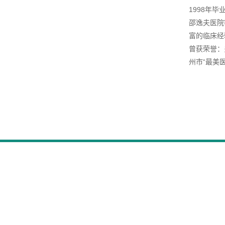
1998年
邵逸夫医院
富的临床经
曾获荣誉：
州市“最美
执业地点：湖州市吴兴区城南路169号
预约挂号电话：0572-2046960
党政办：0572-2045648
网址：
www.hzgchospital.com