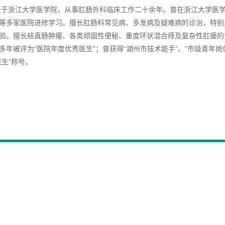
毕业于浙江大学医学院，从事肛肠外科临床工作二十余年。曾在浙江大学医
等多家医院进修学习。擅长肛肠科常见病、多发病及疑难病的诊治，特别
验。擅长结直肠肿瘤、各类顽固性便秘、重度环状混合痔及复杂性肛瘘的
多年被评为“医院年度优秀医生”；曾获得“湖州市技术能手”、“市级青年岗位
医生”称号。