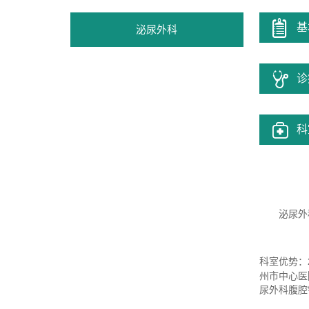
基
泌尿外科
诊
科
泌尿外
科室优势：
州市中心医
尿外科腹腔